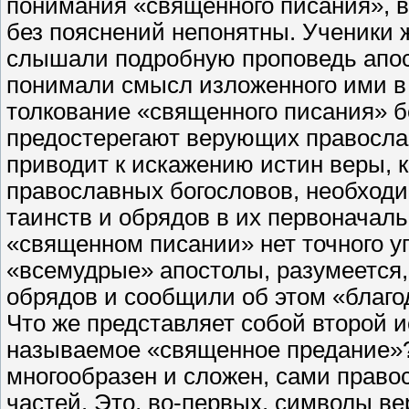
понимания «священного писания», в
без пояснений непонятны. Ученики 
слышали подробную проповедь апост
понимали смысл изложенного ими в
толкование «священного писания» 
предостерегают верующих правосла
приводит к искажению истин веры, к
православных богословов, необход
таинств и обрядов в их первоначаль
«священном писании» нет точного уп
«всемудрые» апостолы, разумеется
обрядов и сообщили об этом «благо
Что же представляет собой второй и
называемое «священное предание»?
многообразен и сложен, сами право
частей. Это, во-первых, символы в