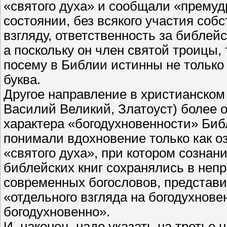
«святого духа» и сообщали «премуд
состоянии, без всякого участия собс
взгляду, ответственность за библей
а поскольку он член святой троицы, 
посему в Библии истинны не только 
буква.
Другое направление в христианском
Василий Великий, Златоуст) более 
характера «богодухновенности» Биб
понимали вдохновение только как о
«святого духа», при котором сознан
библейских книг сохранялись в неп
современных богословов, представи
«отдельного взгляда на богодухнове
богодухновенно».
И, наконец, надо указать на третье 