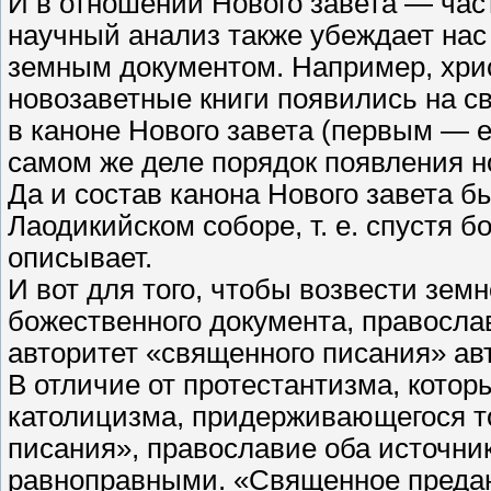
И в отношении Нового завета — час
научный анализ также убеждает нас 
земным документом. Например, хрис
новозаветные книги появились на св
в каноне Нового завета (первым — 
самом же деле порядок появления н
Да и состав канона Нового завета бы
Лаодикийском соборе, т. е. спустя б
описывает.
И вот для того, чтобы возвести зем
божественного документа, правосл
авторитет «священного писания» ав
В отличие от протестантизма, котор
католицизма, придерживающегося т
писания», православие оба источни
равноправными. «Священное предан