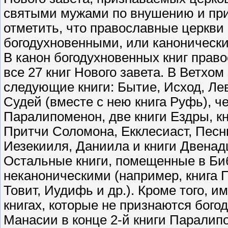
святыми мужами по внушению и при
отметить, что православные церкви
богодухновенными, или каноническ
В канон богодухновенных книг право
все 27 книг Нового завета. В Ветхо
следующие книги: Бытие, Исход, Лев
Судей (вместе с нею книга Руфь), ч
Паралипоменон, две книги Ездры, к
Притчи Соломона, Екклесиаст, Песн
Иезекииля, Даниила и книги Двенад
Остальные книги, помещенные в Би
неканоническими (например, книга 
Товит, Иудифь и др.). Кроме того, 
книгах, которые не признаются бог
Манасии в конце 2-й книги Паралипо