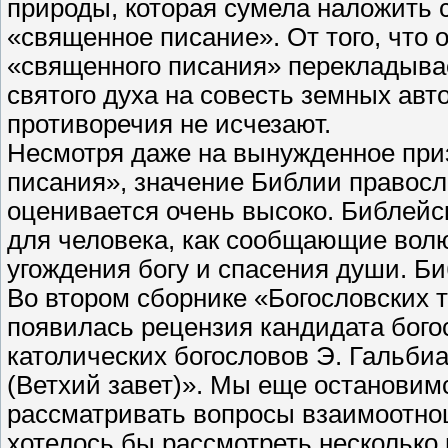
природы, которая сумела наложить 
«священное писание». От того, что 
«священного писания» перекладывае
святого духа на совесть земных авт
противоречия не исчезают.
Несмотря даже на вынужденное при
писания», значение Библии правос
оценивается очень высоко. Библейск
для человека, как сообщающие волю
угождения богу и спасения души. Биб
Во втором сборнике «Богословских т
появилась рецензия кандидата богос
католических богословов Э. Гальби
(Ветхий завет)». Мы еще остановимс
рассматривать вопросы взаимоотно
хотелось бы рассмотреть несколько