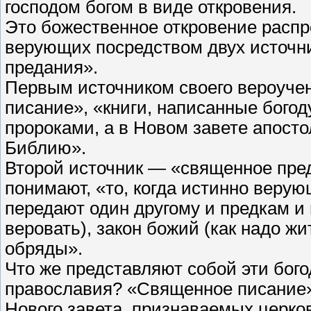
господом богом в виде откровения.
Это божественное откровение распр
верующих посредством двух источни
предания».
Первым источником своего вероуче
писание», «книги, написанные бого
пророками, а в Новом завете апос
Библию».
Второй источник — «священное пред
понимают, «то, когда истинно веру
передают один другому и предкам и 
веровать), закон божий (как надо ж
обряды».
Что же представляют собой эти бог
православия? «Священное писание»—
Нового завета, признаваемых церков