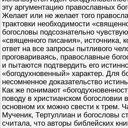
эту аргументацию православных бог
Желает или не желает того правосла
трактовки необходимости «священно
богословы подсознательно чувствую
«священного писания», источника, к
ответ на все запросы пытливого чел
проговариваясь, православные бог
и пытаются подтвердить его истинно
«богодухновенный» характер. Для б
несомненное доказательство истины. 
Как же понимают «богодухновеннос
поводу в христианском богословии 
основном их можно свести к трем. 
Мученик, Тертуллиан и богословы ст
считала, что авторы библейских кн