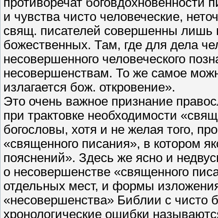
противоречат боговдохновенности п
и чувства чисто человеческие, нето
свящ. писателей совершенны лишь н
божественных. Там, где для дела че
несовершенного человеческого позна
несовершенствам. То же самое можно
излагается бож. откровение».
Это очень важное признание правос
при трактовке необходимости «свя
богословы, хотя и не желая того, п
«священного писания», в котором я
пояснений». Здесь же ясно и недв
о несовершенстве «священного писа
отдельных мест, и формы изложения
«несовершенства» Библии с чисто 
хронологические ошибки называютс