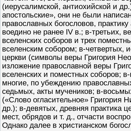
(иерусалимской, антиохийской и др.
апостольские», они не были написа
православных богословов, практику
воедино не ранее IV в.; в-третьих,
вселенских соборов и трех поместн
вселенским собором; в-четвертых, 
церкви (символы веры Григория Нео
изложение православной веры Григо
вселенских и поместных соборов; в-
многие, по убеждению православных 
седьмых, акты мучеников; в-восьмых
(«Слово огласительное» Григория Н
др.); в-девятых, древняя практика 
мест, обрядов и т. д., отчасти восп
Однако далее в христианском бого