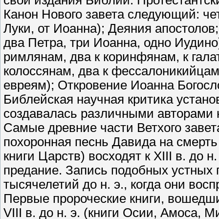
свои издания Библии. Протестантск
Канон Нового завета следующий: чет
Луки, от Иоанна); Деяния апостолов
два Петра, три Иоанна, одно Иудино
римлянам, два к коринфянам, к гала
колоссянам, два к фессалоникийцам,
евреям); Откровение Иоанна Богосл
Библейская научная критика устано
создавалась различными авторами н
Самые древние части Ветхого завета
похоронная песнь Давида на смерть
книги Царств) восходят к XIII в. до 
предание. Запись подобных устных п
тысячелетий до н. э., когда они во
Первые пророческие книги, вошедши
VIII в. до н. э. (книги Осии, Амоса, М