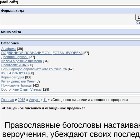
[
Мой сайт
]
Форма входа
В
Ст
Меню сайта
Categories
Анафема
[39]
ПОДЛИННОЕ ПОЗНАНИЕ СУЩЕСТВА ЧЕЛОВЕКА
[57]
Древняя церковь
[37]
Ислам в разные времена
[34]
Евангелие и мы
[80]
Боги народов евроазиатского континента
[42]
КУЛЬТУРА ДУХА
[60]
Коран сегодня
[93]
Китай династии Хань
[69]
Понимание Троицы
[42]
Восточные Отцы IV века
[129]
Главная
»
2015
»
Август
»
11
» «Священное писание» и «священное предание»
«Священное писание» и «священное предание»
Православные богословы настаивают
вероучения, убеждают своих послед