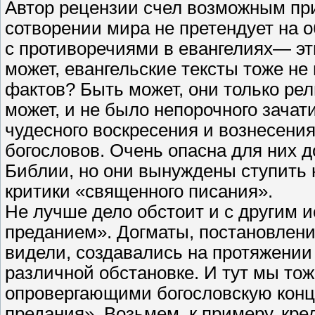
Автор рецензии счел возможным при
сотворении мира не претендует на 
с противоречиями в евангелиях— э
может, евангельские тексты тоже н
фактов? Быть может, они только ре
может, и не было непорочного зачати
чудесного воскресения и вознесени
богословов. Очень опасна для них 
Библии, но они вынуждены ступить 
критики «священного писания».
Не лучше дело обстоит и с другим
преданием». Догматы, постановлени
видели, создавались на протяжении
различной обстановке. И тут мы то
опровергающими богословскую конц
предания». Возьмем, к примеру, кре