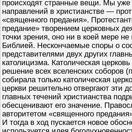
происходят странные вещи. Мы уже 
направлений в христианстве — прот
«священного предания». Протестан
предание» творением церковных деят
точки зрения, оно ни в коей мере не
Библией. Нескончаемые споры о со
представителями двух других главн
католицизма. Католическая церковь
решение всех вселенских соборов (п
собирала только католическая церк
церкви решительно отвергают эти д
главных течений христианства подр
обесценивают его значение. Правос
авторитетом «священного предания»
И тогда в ход пускается новое обос
используется идея богодухновеннос