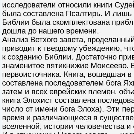
исследователи относили книги Судей и
была составлена Псалтирь. И лишь к 
Библии была скомплектована прибли
дошла до нашего времени.
Анализ Ветхого завета, проделанны
приводит к твердому убеждению, чт
к созданию Библии. Достаточно при
знаменитое пятикнижие Моисеево. В
первоисточника. Книга, вошедшая в
составлена последователем бога Яхв
затем и всех еврейских племен, объ
книга Элохист составлена последов
число от имени бога Элоха). Эти пе
время и различающиеся в существе
вселенной, истории человечества и 