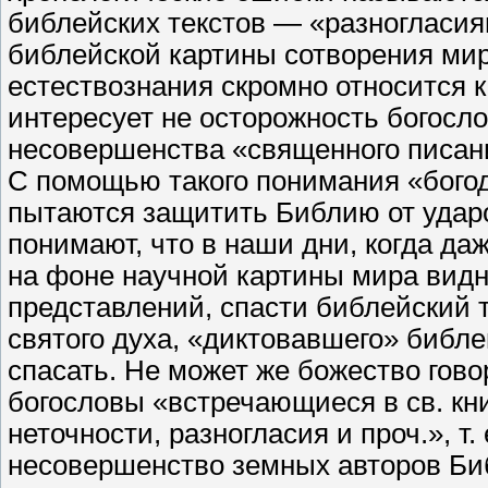
библейских текстов — «разногласи
библейской картины сотворения ми
естествознания скромно относится к
интересует не осторожность богосло
несовершенства «священного писан
С помощью такого понимания «бого
пытаются защитить Библию от ударо
понимают, что в наши дни, когда д
на фоне научной картины мира вид
представлений, спасти библейский т
святого духа, «диктовавшего» библ
спасать. Не может же божество гов
богословы «встречающиеся в св. кни
неточности, разногласия и проч.», т
несовершенство земных авторов Би