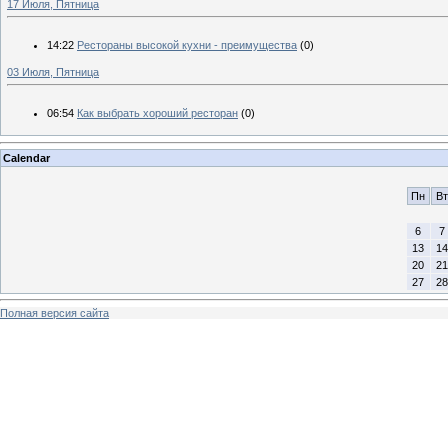
17 Июля, Пятница
14:22
Рестораны высокой кухни - преимущества
(0)
03 Июля, Пятница
06:54
Как выбрать хороший ресторан
(0)
Calendar
Пн
Вт
6
7
13
14
20
21
27
28
Полная версия сайта