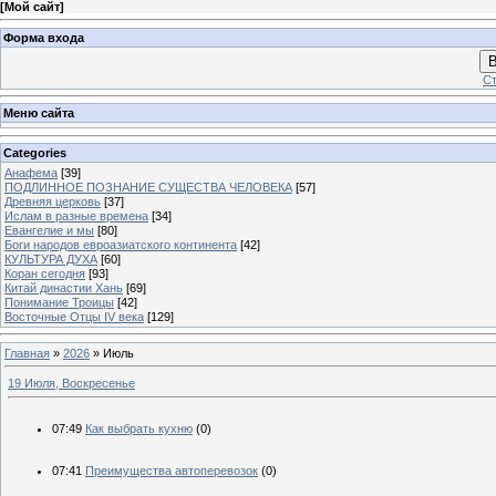
[
Мой сайт
]
Форма входа
В
Ст
Меню сайта
Categories
Анафема
[39]
ПОДЛИННОЕ ПОЗНАНИЕ СУЩЕСТВА ЧЕЛОВЕКА
[57]
Древняя церковь
[37]
Ислам в разные времена
[34]
Евангелие и мы
[80]
Боги народов евроазиатского континента
[42]
КУЛЬТУРА ДУХА
[60]
Коран сегодня
[93]
Китай династии Хань
[69]
Понимание Троицы
[42]
Восточные Отцы IV века
[129]
Главная
»
2026
»
Июль
19 Июля, Воскресенье
07:49
Как выбрать кухню
(0)
07:41
Преимущества автоперевозок
(0)