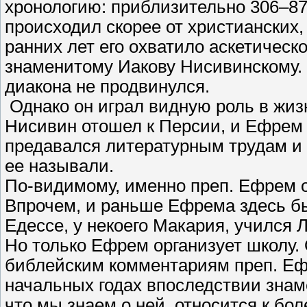
хронологию: приблизительно 306–87
происходил скорее от христианских,
ранних лет его охватило аскетическ
знаменитому Иакову Нисивинскому. 
диакона не продвинулся.
Однако он играл видную роль в жизн
Нисивин отошел к Персии, и Ефрем 
предавался литературным трудам и 
ее называли.
По-видимому, именно преп. Ефрем о
Впрочем, и раньше Ефрема здесь б
Едессе, у некоего Макария, учился 
Но только Ефрем организует школу.
библейским комментариям преп. Еф
начальных годах впоследствии знам
что мы знаем о ней, относится к бол