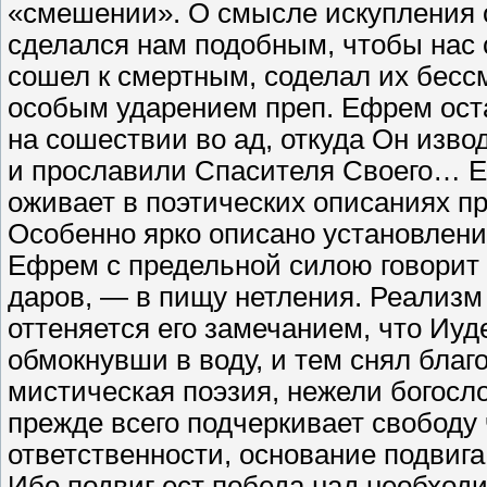
«смешении». О смысле искупления о
сделался нам подобным, чтобы нас
сошел к смертным, соделал их бесс
особым ударением преп. Ефрем ост
на сошествии во ад, откуда Он изво
и прославили Спасителя Своего… Е
оживает в поэтических описаниях п
Особенно ярко описано установлени
Ефрем с предельной силою говорит
даров, — в пищу нетления. Реализм 
оттеняется его замечанием, что Иуд
обмокнувши в воду, и тем снял благ
мистическая поэзия, нежели богосл
прежде всего подчеркивает свободу 
ответственности, основание подвига
Ибо подвиг ест победа над необход