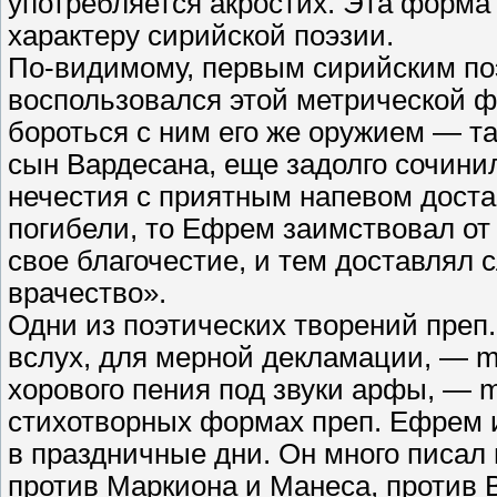
употребляется акростих. Эта форма
характеру сирийской поэзии.
По-видимому, первым сирийским по
воспользовался этой метрической 
бороться с ним его же оружием — та
сын Вардесана, еще задолго сочинил
нечестия с приятным напевом доста
погибели, то Ефрем заимствовал от
свое благочестие, и тем доставлял 
врачество».
Одни из поэтических творений преп
вслух, для мерной декламации, — me
хорового пения под звуки арфы, — ma
стихотворных формах преп. Ефрем и
в праздничные дни. Он много писал
против Маркиона и Манеса, против 