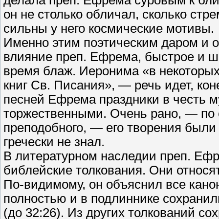
делала преп. Ефрема суровым к бли
он не столько обличал, сколько стр
сильны у него космические мотивы.
Именно этим поэтическим даром и о
влияние преп. Ефрема, быстрое и ш
время блаж. Иеронима «в некоторых
книг Св. Писания», — речь идет, кон
песней Ефрема праздники в честь м
торжественными. Очень рано, — по 
преподобного, — его творения были 
гречески не знал.
В литературном наследии преп. Ефр
библейские толкования. Они относят
По-видимому, он объяснил все канон
полностью и в подлиннике сохранил
(до 32:26). Из других толкований с