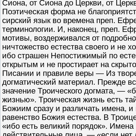
Сиона, от Сиона до Церкви, от Церк
Поэтическая форма не благоприятст
сирский язык во времена преп. Ефр
терминологии. И, наконец, преп. Е
мотивы, воздерживался от подробно
ничтожество естества своего и не х
ибо страшен Непостижимый по есте
открытым и не простирает на скрытое
Писании и правиле веры — Из твор
догматический материал. Прежде вс
значение Троического догмата, — «
жизнью». Троическая жизнь есть та
Божиим сразу и различать имена, и
равенство Божия естества. В Троице
«ибо есть великий порядок». Имена 
действительные лица, — «если нет 