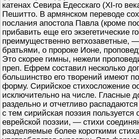
катенах Севира Едесскаго (XI-го век
Пешитто. В армянском переводе сох
послания апостола Павла (кроме по
прибавить еще его экзегетические 
преимущественно ветхозаветные, —
братьями, о пророке Ионе, пропове
Это скорее гимны, нежели проповед
преп. Ефрем составил несколько дог
большинство его творений имеют по
форму. Сирийское стихосложение осн
исключительно на числе. Гласные до
раздельно и отчетливо распадаются 
с тем сирийская поэзия пользуется
еврейской поэзии, — стихи соединяю
разделяемые более короткими стиха