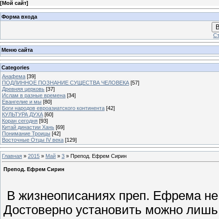
[
Мой сайт
]
Форма входа
В
Ст
Меню сайта
Categories
Анафема
[39]
ПОДЛИННОЕ ПОЗНАНИЕ СУЩЕСТВА ЧЕЛОВЕКА
[57]
Древняя церковь
[37]
Ислам в разные времена
[34]
Евангелие и мы
[80]
Боги народов евроазиатского континента
[42]
КУЛЬТУРА ДУХА
[60]
Коран сегодня
[93]
Китай династии Хань
[69]
Понимание Троицы
[42]
Восточные Отцы IV века
[129]
Главная
»
2015
»
Май
»
3
» Препод. Ефрем Сирин
Препод. Ефрем Сирин
В жизнеописаниях преп. Ефрема не 
Достоверно установить можно лишь