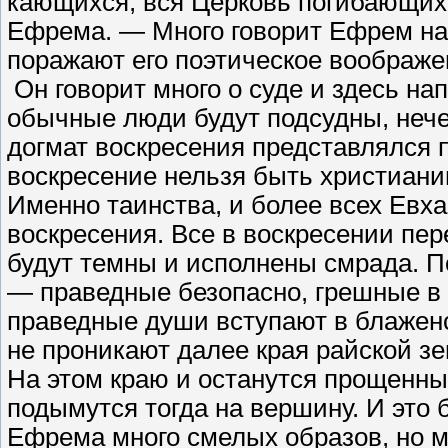
кающихся, вся Церковь погибающих»
Ефрема. — Много говорит Ефрем на 
поражают его поэтическое воображ
Он говорит много о суде и здесь н
обычные люди будут подсудны, нече
догмат воскресения представлялся 
воскресение нельзя быть христианин
Именно таинства, и более всех Евх
воскресения. Все в воскресении пер
будут темны и исполнены смрада. По
— праведные безопасно, грешные в 
праведные души вступают в блаженс
не проникают далее края райской з
На этом краю и останутся прощенны
подымутся тогда на вершину. И это 
Ефрема много смелых образов, но 