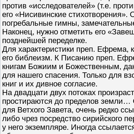
против «исследователей» (т.е. прот
его «Нисивинские стихотворения». 
погребальные гимны, замечательные
Наконец, нужно отметить его «Заве
позднейшей переделке.
Для характеристики преп. Ефрема, к
его библеизм. К Писанию преп. Ефре
книгам Божиим и Божественным, дан
для нашего спасения. Только для в
книг и их дивное согласие.
На двадцати двух потоках произраст
простираются до пределов земли… 
для Ветхого Завета, очень редко сс
либо чрез посредство сирийского п
у него экземпляре. Иногда ссылается