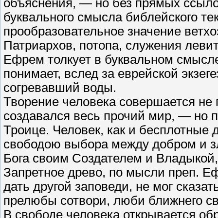
объяснения, — но без прямых ссыло
буквального смысла библейского тек
прообразовательное значение ветхо
Патриархов, потопа, служения леви
Ефрем толкует в буквальном смысле
понимает, вслед за еврейской экзег
согревавший воды.
Творение человека совершается не
создавался весь прочий мир, — но п
Троице. Человек, как и бесплотные 
свободою выбора между добром и зл
Бога своим Создателем и Владыкой,
Запретное древо, по мысли преп. Е
дать другой заповеди, не мог сказат
прелюбы сотвори, люби ближнего с
В свободе человека открывается об