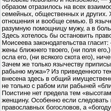
образом отразилось на всех взаимо
семейных, общественных и других.
отношения и вообще семью. В языче
разумную помощницу мужу, а в бол
Здесь хотелось бы остановить прав
Моисеева законодательства гласит: 
жены ближнего твоего, (ни поля его,)
осла его, (ни всякого скота его), нич
Зачем же только язычеству приписы
рабыню мужа»? Из приведенного тек
внесена здесь в общий имущественн
не только с рабом или рабыней «бли
Поистине нет предела тем «высотам
женщину. Особенно если следовать
православных богословов, а «богод