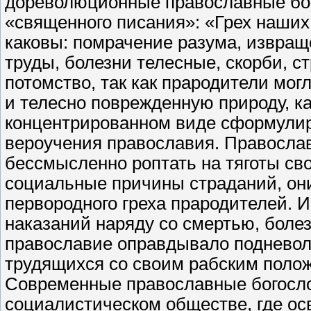
дореволюционные православные бог
«священного писания»: «Грех наших
каковы: помрачение разума, извраще
труды, болезни телесные, скорби, с
потомство, так как прародители мог
и телесно поврежденную природу, ка
концентрированном виде сформулир
вероучения православия. Православ
бессмысленно роптать на тяготы св
социальные причины страданий, он
первородного греха прародителей. И
наказаний наряду со смертью, болез
православие оправдывало подневол
трудящихся со своим рабским поло
Современные православные богосло
социалистическом обществе, где ос