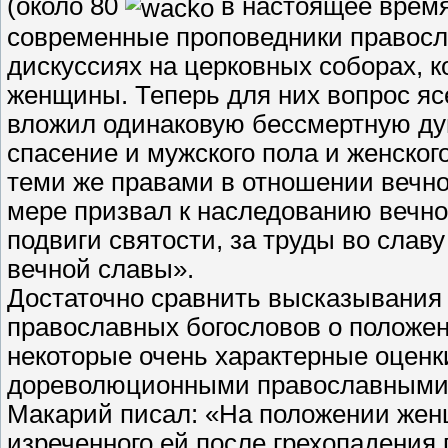
(около 80
в настоящее врем
современные проповедники правосл
дискуссиях на церковных соборах, к
женщины. Теперь для них вопрос ясе
вложил одинаковую бессмертную душ
спасение и мужского пола и женског
теми же правами в отношении вечной
мере призвал к наследованию вечно
подвиги святости, за труды во слав
вечной славы».
Достаточно сравнить высказывани
православных богословов о положен
некоторые очень характерные оцен
дореволюционными православными б
Макарий писал: «На положении жен
изреченного ей после грехопадения