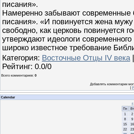
писания».
Намеренно забывают современные б
писания». «И повинуется жена мужу 
свободно, как церковь повинуется г
утверждают идеологи современного 
широко известное требование Библи
Категория
:
Восточные Отцы IV века
Рейтинг
:
0.0
/
0
Всего комментариев
:
0
Добавлять комментарии могу
[
Р
Calendar
«
Пн
Вт
1
2
8
9
15
16
22
23