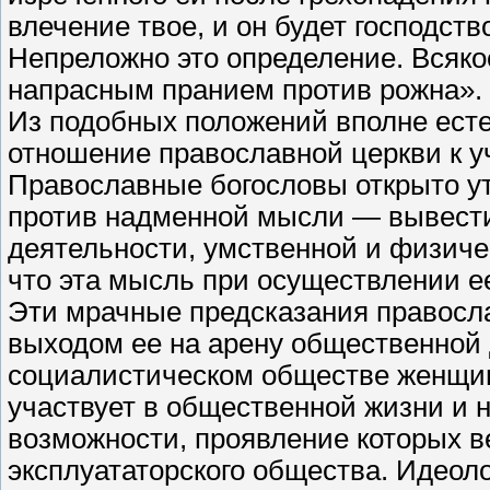
влечение твое, и он будет господствов
Непреложно это определение. Всякое
напрасным пранием против рожна».
Из подобных положений вполне ест
отношение православной церкви к 
Православные богословы открыто ут
против надменной мысли — вывест
деятельности, умственной и физиче
что эта мысль при осуществлении е
Эти мрачные предсказания правосл
выходом ее на арену общественной 
социалистическом обществе женщин
участвует в общественной жизни и н
возможности, проявление которых 
эксплуататорского общества. Идеол