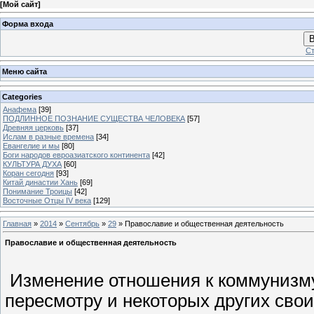
[
Мой сайт
]
Форма входа
В
Ст
Меню сайта
Categories
Анафема
[39]
ПОДЛИННОЕ ПОЗНАНИЕ СУЩЕСТВА ЧЕЛОВЕКА
[57]
Древняя церковь
[37]
Ислам в разные времена
[34]
Евангелие и мы
[80]
Боги народов евроазиатского континента
[42]
КУЛЬТУРА ДУХА
[60]
Коран сегодня
[93]
Китай династии Хань
[69]
Понимание Троицы
[42]
Восточные Отцы IV века
[129]
Главная
»
2014
»
Сентябрь
»
29
» Православие и общественная деятельность
Православие и общественная деятельность
Изменение отношения к коммунизму
пересмотру и некоторых других сво