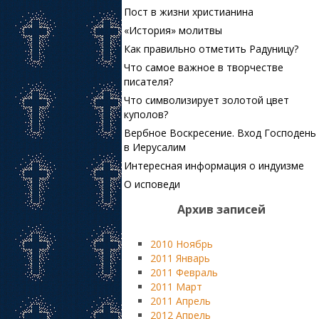
Пост в жизни христианина
«История» молитвы
Как правильно отметить Радуницу?
Что самое важное в творчестве
писателя?
Что символизирует золотой цвет
куполов?
Вербное Воскресение. Вход Господень
в Иерусалим
Интересная информация о индуизме
О исповеди
Архив записей
2010 Ноябрь
2011 Январь
2011 Февраль
2011 Март
2011 Апрель
2012 Апрель