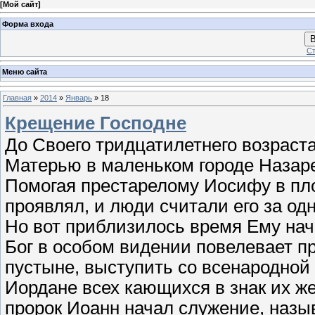
[
Мой сайт
]
Форма входа
В
Ст
Меню сайта
Главная
»
2014
»
Январь
»
18
Крещение Господне
До Своего тридцатилетнего возраст
Матерью в маленьком городе Назар
Помогая престарелому Иосифу в пло
проявлял, и люди считали его за од
Но вот приблизилось время Ему нач
Бог в особом видении повелевает п
пустыне, выступить со всенародной
Иордане всех кающихся в знак их же
пророк Иоанн начал служение, наз