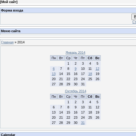
[
Мой сайт
]
Форма входа
В
Ст
Меню сайта
Главная
»
2014
Январь 2014
Пн
Вт
Ср
Чт
Пт
Сб
Вс
1
2
3
4
5
6
7
8
9
10
11
12
13
14
15
16
17
18
19
20
21
22
23
24
25
26
27
28
29
30
31
Октябрь 2014
Пн
Вт
Ср
Чт
Пт
Сб
Вс
1
2
3
4
5
6
7
8
9
10
11
12
13
14
15
16
17
18
19
20
21
22
23
24
25
26
27
28
29
30
31
Calendar