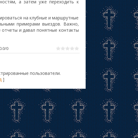
ностям, а затем уже переходить к
тироваться на клубные и маршрутные
льными примерами выездов. Важно,
е отчеты и давал понятные контакты
0.0
/
0
стрированные пользователи.
д
]