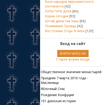
Боги народов евроазиатского
континента
[42]
КУЛЬТУРА ДУХА
[60]
Коран сегодня
[93]
Китай династии Хань
[69]
Понимание Троицы
[42]
Восточные Отцы IV века
[129]
Вход на сайт
ВОЙТИ ЧЕРЕЗ UID
Старая форма входа
Общественное значение монастырей
Праздник 7 марта 2016 года -
Масленица
Яблочный Спас
Рождение Конфуция
101 дзенская история