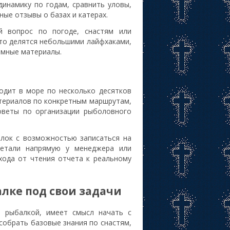
динамику по годам, сравнить уловы,
тные отзывы о базах и катерах.
 вопрос по погоде, снастям или
сто делятся небольшими лайфхаками,
амные материалы.
одит в море по несколько десятков
материалов по конкретным маршрутам,
оветы по организации рыболовного
лок с возможностью записаться на
детали напрямую у менеджера или
хода от чтения отчета к реальному
алке под свои задачи
й рыбалкой, имеет смысл начать с
собрать базовые знания по снастям,