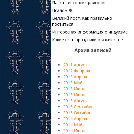
Пасха - источник радости
Псалом 90
Великий пост. Как правильно
поститься
Интересная информация о индуизме
Какие есть праздники в язычестве
Архив записей
2011 Август
2012 Февраль
2013 Апрель
2013 Май
2013 Июнь
2013 Июль
2013 Август
2013 Сентябрь
2013 Октябрь
2014 Апрель
2014 Май
2014 Июнь