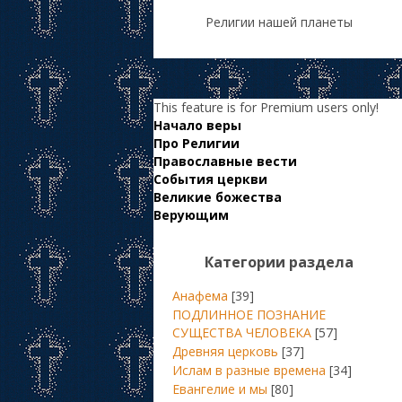
Религии нашей планеты
This feature is for Premium users only!
Начало веры
Про Религии
Православные вести
События церкви
Великие божества
Верующим
Категории раздела
Анафема
[39]
ПОДЛИННОЕ ПОЗНАНИЕ
СУЩЕСТВА ЧЕЛОВЕКА
[57]
Древняя церковь
[37]
Ислам в разные времена
[34]
Евангелие и мы
[80]