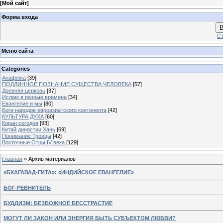
[
Мой сайт
]
Форма входа
В
Ст
Меню сайта
Categories
Анафема
[39]
ПОДЛИННОЕ ПОЗНАНИЕ СУЩЕСТВА ЧЕЛОВЕКА
[57]
Древняя церковь
[37]
Ислам в разные времена
[34]
Евангелие и мы
[80]
Боги народов евроазиатского континента
[42]
КУЛЬТУРА ДУХА
[60]
Коран сегодня
[93]
Китай династии Хань
[69]
Понимание Троицы
[42]
Восточные Отцы IV века
[129]
Главная
»
Архив материалов
«БХАГАВАД-ГИТА»: «ИНДИЙСКОЕ ЕВАНГЕЛИЕ»
БОГ-РЕВНИТЕЛЬ
БУДДИЗМ: БЕЗБОЖНОЕ БЕССТРАСТИЕ
МОГУТ ЛИ ЗАКОН ИЛИ ЭНЕРГИЯ БЫТЬ СУБЪЕКТОМ ЛЮБВИ?