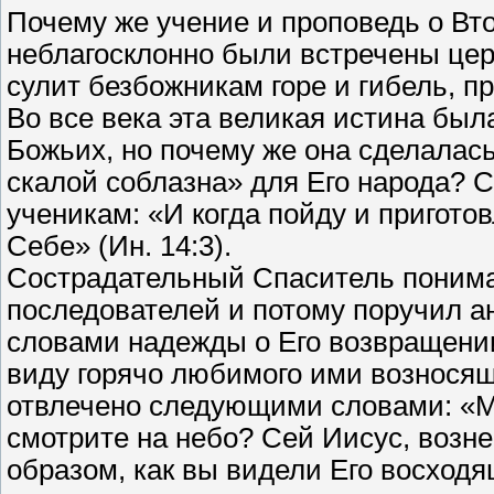
Почему же учение и проповедь о Вт
неблагосклонно были встречены цер
сулит безбожникам горе и гибель, п
Во все века эта великая истина бы
Божьих, но почему же она сделалась
скалой соблазна» для Его народа? 
ученикам: «И когда пойду и приготов
Себе» (Ин. 14:3).
Сострадательный Спаситель понима
последователей и потому поручил а
словами надежды о Его возвращении.
виду горячо любимого ими возносящ
отвлечено следующими словами: «Му
смотрите на небо? Сей Иисус, возне
образом, как вы видели Его восходя