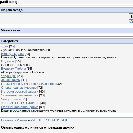
[
Мой сайт
]
Форма входа
В
Ст
Меню сайта
Categories
Дзен
[25]
Дзенский обычай самопознания
Вишну-Пурана
[23]
Вишну-Пурана считается одним яз самых авторитетных писаний индуизма.
Индуизм
[25]
Словарь терминов.
Буддизм Тибета
[15]
«Очерк буддизма в Тибете»
Чжуанцзы
[23]
3акон кармы
[41]
Поэмы древних чаньских мастеров
[32]
Слова подвижнические
[72]
История русской церкви
[48]
Эпидемия целительства
[26]
Увидеть бога
[29]
УЧЕНИЕ О СВЯТИЛИЩЕ
[40]
Осознанное сновидение
[99]
Видеть осознанное сновидение —значит сохранять сознание во время сна
Главная
»
Файлы
»
УЧЕНИЕ О СВЯТИЛИЩЕ
Отклик одних отличается от реакции других