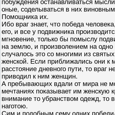
побуждения останавливаться мысли
оные, соделываться в них виновными
Помощника их.
Ибо враг знает, что победа человека
его, и все у подвижника производит
мгновение, только бы помыслу подви
на землю, и произволением на одно 
случалось это со многими из святы
женской. Если приближались они к 
расстояние дневного пути, то враг н
приводил к ним женщин.
А пребывающих вдали от мира не мож
мечтаниях показывает им женскую к
внимание то убранством одежд, то 
наготою.
Сим и подобным сему одних победил 