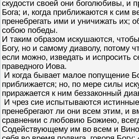
скудости своей они боголюбивы, и 
Бога; и, когда приближаются к сим в
пренебрегать ими и уничижать их; 
собою победы.
И таким образом искушаются, чтобы
Богу, но и самому диаволу, потому ч
если можно, изведать и испросить с
праведного Иова.
И когда бывает малое попущение Б
приближается; но, по мере силы ис
приражается к ним беззаконный диа
И чрез сие испытываются истинные
пренебрегают ли они всем этим, и вм
сравнении с любовию Божиею, всегд
Содействующему им во всем и Винов
себя во время подвига, говоря Богу: