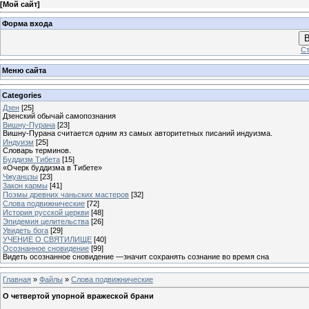
[
Мой сайт
]
Форма входа
В
Ст
Меню сайта
Categories
Дзен
[25]
Дзенский обычай самопознания
Вишну-Пурана
[23]
Вишну-Пурана считается одним яз самых авторитетных писаний индуизма.
Индуизм
[25]
Словарь терминов.
Буддизм Тибета
[15]
«Очерк буддизма в Тибете»
Чжуанцзы
[23]
3акон кармы
[41]
Поэмы древних чаньских мастеров
[32]
Слова подвижнические
[72]
История русской церкви
[48]
Эпидемия целительства
[26]
Увидеть бога
[29]
УЧЕНИЕ О СВЯТИЛИЩЕ
[40]
Осознанное сновидение
[99]
Видеть осознанное сновидение —значит сохранять сознание во время сна
Главная
»
Файлы
»
Слова подвижнические
О четвертой упорной вражеской брани