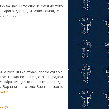
ных чащах никто еще не смел до того
 старого дерева, и мало-помалу его
й колонии.
м, а пустынные страхи своею святою
стое народонаселение, станет градом
м образом целые волости и города,
, Варнавин — около Варнавинского,
ьше »
и (0)