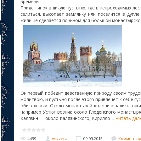
времени.
Придет инок в дикую пустыню, где в непроходимых лес
селиться, выкопает землянку или поселится в дупле
жилище сделается почином для большой монастырско
Он первый победит девственную природу своим трудо
молитвою, и пустыня после этого привлечет к себе гу
обительным. Около монастырей колонизовались таки
например Устюг возник около Гледенского монастыря
Калязин — около Калязинского, Кирилло
...
Читать дал
4499
vsyvera
09.09.2015
Комментари