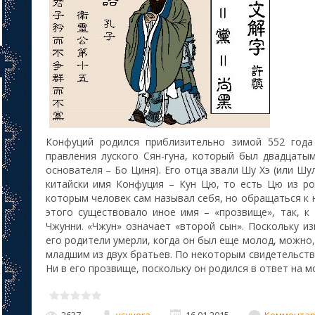
Конфуций родился приблизительно зимой 552 года 
правления луского Сян-гуна, который был двадцаты
основателя – Бо Циня). Его отца звали Шу Хэ (или Шул
китайски имя Конфуция – Кун Цю, то есть Цю из р
которым человек сам называл себя, но обращаться к 
этого существовало иное имя – «прозвище», так, к
Чжунни. «Чжун» означает «второй сын». Поскольку из
его родители умерли, когда он был еще молод, можно
младшим из двух братьев. По некоторым свидетельств
Ни в его прозвище, поскольку он родился в ответ на 
2637
vsyvera
16.01.2015
Комментари