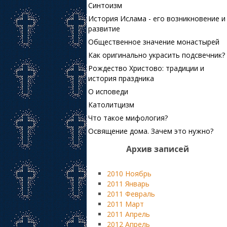
Синтоизм
История Ислама - его возникновение и
развитие
Общественное значение монастырей
Как оригинально украсить подсвечник?
Рождество Христово: традиции и
история праздника
О исповеди
Католитцизм
Что такое мифология?
Освящение дома. Зачем это нужно?
Архив записей
2010 Ноябрь
2011 Январь
2011 Февраль
2011 Март
2011 Апрель
2012 Апрель