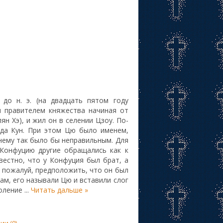
до н. э. (на двадцать пятом году
м правителем княжества начиная от
ян Хэ), и жил он в селении Цзоу. По-
ода Кун. При этом Цю было именем,
нему так было бы неправильным. Для
 Конфуцию другие обращались как к
вестно, что у Конфуция был брат, а
, пожалуй, предположить, что он был
ам, его называли Цю и вставили слог
моление
...
Читать дальше »
и (0)